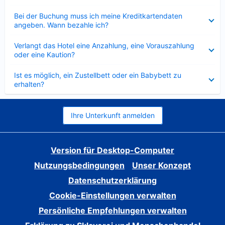
Verkleinert
Bei der Buchung muss ich meine Kreditkartendaten
angeben. Wann bezahle ich?
Verkleinert
Verlangt das Hotel eine Anzahlung, eine Vorauszahlung
oder eine Kaution?
Verkleinert
Ist es möglich, ein Zustellbett oder ein Babybett zu
erhalten?
Ihre Unterkunft anmelden
Version für Desktop-Computer
Nutzungsbedingungen
Unser Konzept
Datenschutzerklärung
Cookie-Einstellungen verwalten
Persönliche Empfehlungen verwalten