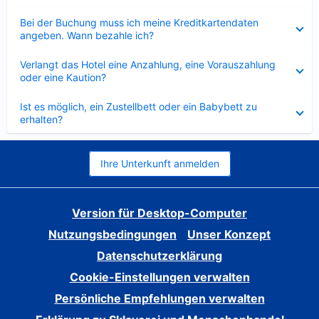
Verkleinert
Bei der Buchung muss ich meine Kreditkartendaten
angeben. Wann bezahle ich?
Verkleinert
Verlangt das Hotel eine Anzahlung, eine Vorauszahlung
oder eine Kaution?
Verkleinert
Ist es möglich, ein Zustellbett oder ein Babybett zu
erhalten?
Ihre Unterkunft anmelden
Version für Desktop-Computer
Nutzungsbedingungen
Unser Konzept
Datenschutzerklärung
Cookie-Einstellungen verwalten
Persönliche Empfehlungen verwalten