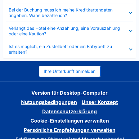
Verkleinert
Bei der Buchung muss ich meine Kreditkartendaten
angeben. Wann bezahle ich?
Verkleinert
Verlangt das Hotel eine Anzahlung, eine Vorauszahlung
oder eine Kaution?
Verkleinert
Ist es möglich, ein Zustellbett oder ein Babybett zu
erhalten?
Ihre Unterkunft anmelden
Version für Desktop-Computer
Nutzungsbedingungen
Unser Konzept
Datenschutzerklärung
Cookie-Einstellungen verwalten
Persönliche Empfehlungen verwalten