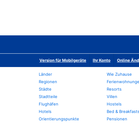
Version für Mobilgeräte
Ihr Konto
Online Än
Länder
Wie Zuhause
Regionen
Ferienwohnung
Städte
Resorts
Stadtteile
Villen
Flughäfen
Hostels
Hotels
Bed & Breakfast
Orientierungspunkte
Pensionen