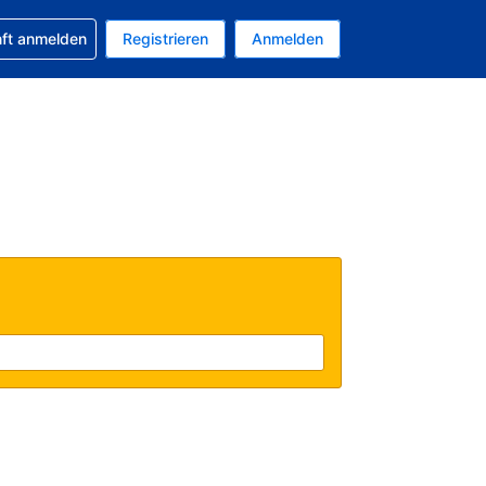
 Buchung erhalten
nft anmelden
Registrieren
Anmelden
tuelle Währung ist EUR
Ihre aktuelle Sprache ist Deutsch