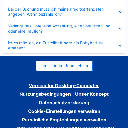
Verkleinert
Bei der Buchung muss ich meine Kreditkartendaten
angeben. Wann bezahle ich?
Verkleinert
Verlangt das Hotel eine Anzahlung, eine Vorauszahlung
oder eine Kaution?
Verkleinert
Ist es möglich, ein Zustellbett oder ein Babybett zu
erhalten?
Ihre Unterkunft anmelden
Version für Desktop-Computer
Nutzungsbedingungen
Unser Konzept
Datenschutzerklärung
Cookie-Einstellungen verwalten
Persönliche Empfehlungen verwalten