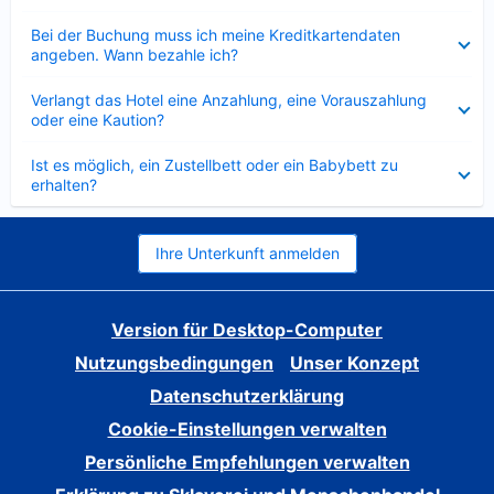
Verkleinert
Bei der Buchung muss ich meine Kreditkartendaten
angeben. Wann bezahle ich?
Verkleinert
Verlangt das Hotel eine Anzahlung, eine Vorauszahlung
oder eine Kaution?
Verkleinert
Ist es möglich, ein Zustellbett oder ein Babybett zu
erhalten?
Ihre Unterkunft anmelden
Version für Desktop-Computer
Nutzungsbedingungen
Unser Konzept
Datenschutzerklärung
Cookie-Einstellungen verwalten
Persönliche Empfehlungen verwalten