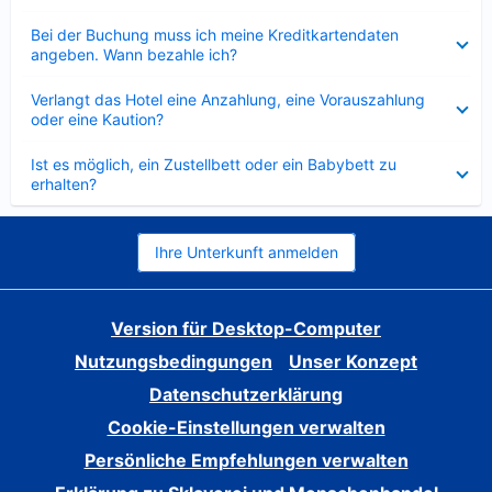
Verkleinert
Bei der Buchung muss ich meine Kreditkartendaten
angeben. Wann bezahle ich?
Verkleinert
Verlangt das Hotel eine Anzahlung, eine Vorauszahlung
oder eine Kaution?
Verkleinert
Ist es möglich, ein Zustellbett oder ein Babybett zu
erhalten?
Ihre Unterkunft anmelden
Version für Desktop-Computer
Nutzungsbedingungen
Unser Konzept
Datenschutzerklärung
Cookie-Einstellungen verwalten
Persönliche Empfehlungen verwalten