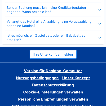
Verkleinert
Bei der Buchung muss ich meine Kreditkartendaten
angeben. Wann bezahle ich?
Verkleinert
Verlangt das Hotel eine Anzahlung, eine Vorauszahlung
oder eine Kaution?
Verkleinert
Ist es möglich, ein Zustellbett oder ein Babybett zu
erhalten?
Ihre Unterkunft anmelden
Version für Desktop-Computer
Nutzungsbedingungen
Unser Konzept
Datenschutzerklärung
Cookie-Einstellungen verwalten
Persönliche Empfehlungen verwalten