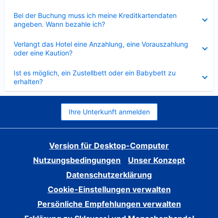
Verkleinert
Bei der Buchung muss ich meine Kreditkartendaten
angeben. Wann bezahle ich?
Verkleinert
Verlangt das Hotel eine Anzahlung, eine Vorauszahlung
oder eine Kaution?
Verkleinert
Ist es möglich, ein Zustellbett oder ein Babybett zu
erhalten?
Ihre Unterkunft anmelden
Version für Desktop-Computer
Nutzungsbedingungen
Unser Konzept
Datenschutzerklärung
Cookie-Einstellungen verwalten
Persönliche Empfehlungen verwalten