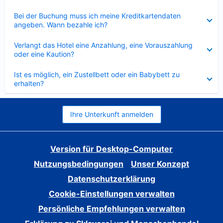
Verkleinert
Bei der Buchung muss ich meine Kreditkartendaten
angeben. Wann bezahle ich?
Verkleinert
Verlangt das Hotel eine Anzahlung, eine Vorauszahlung
oder eine Kaution?
Verkleinert
Ist es möglich, ein Zustellbett oder ein Babybett zu
erhalten?
Ihre Unterkunft anmelden
Version für Desktop-Computer
Nutzungsbedingungen
Unser Konzept
Datenschutzerklärung
Cookie-Einstellungen verwalten
Persönliche Empfehlungen verwalten