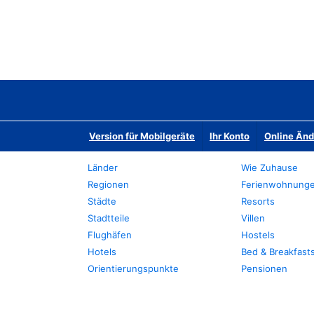
Version für Mobilgeräte
Ihr Konto
Online Än
Länder
Wie Zuhause
Regionen
Ferienwohnung
Städte
Resorts
Stadtteile
Villen
Flughäfen
Hostels
Hotels
Bed & Breakfast
Orientierungspunkte
Pensionen