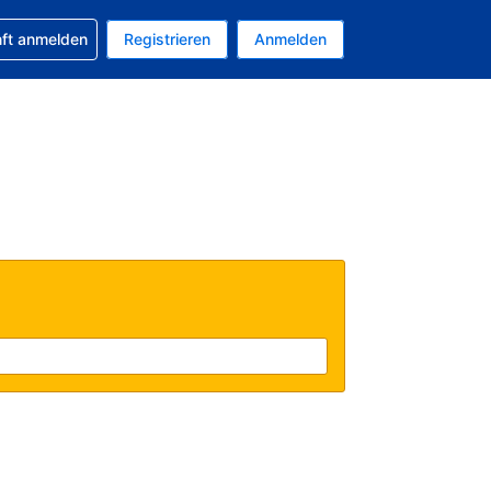
 Buchung erhalten
nft anmelden
Registrieren
Anmelden
tuelle Währung ist EUR
Ihre aktuelle Sprache ist Deutsch