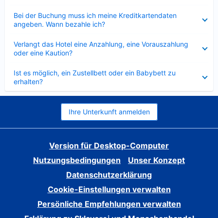
Verkleinert
Bei der Buchung muss ich meine Kreditkartendaten
angeben. Wann bezahle ich?
Verkleinert
Verlangt das Hotel eine Anzahlung, eine Vorauszahlung
oder eine Kaution?
Verkleinert
Ist es möglich, ein Zustellbett oder ein Babybett zu
erhalten?
Ihre Unterkunft anmelden
Version für Desktop-Computer
Nutzungsbedingungen
Unser Konzept
Datenschutzerklärung
Cookie-Einstellungen verwalten
Persönliche Empfehlungen verwalten