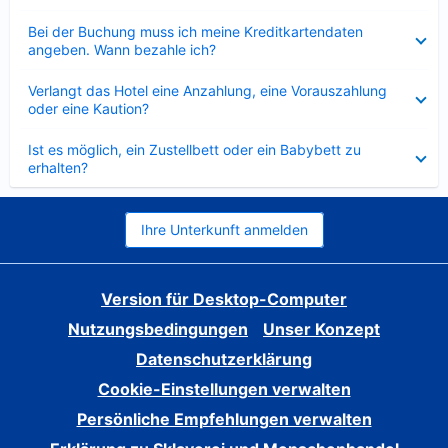
Verkleinert
Bei der Buchung muss ich meine Kreditkartendaten
angeben. Wann bezahle ich?
Verkleinert
Verlangt das Hotel eine Anzahlung, eine Vorauszahlung
oder eine Kaution?
Verkleinert
Ist es möglich, ein Zustellbett oder ein Babybett zu
erhalten?
Ihre Unterkunft anmelden
Version für Desktop-Computer
Nutzungsbedingungen
Unser Konzept
Datenschutzerklärung
Cookie-Einstellungen verwalten
Persönliche Empfehlungen verwalten