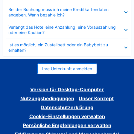
Verkleinert
Bei der Buchung muss ich meine Kreditkartendaten
angeben. Wann bezahle ich?
Verkleinert
Verlangt das Hotel eine Anzahlung, eine Vorauszahlung
oder eine Kaution?
Verkleinert
Ist es möglich, ein Zustellbett oder ein Babybett zu
erhalten?
Ihre Unterkunft anmelden
Version für Desktop-Computer
Nutzungsbedingungen
Unser Konzept
Datenschutzerklärung
Cookie-Einstellungen verwalten
Persönliche Empfehlungen verwalten