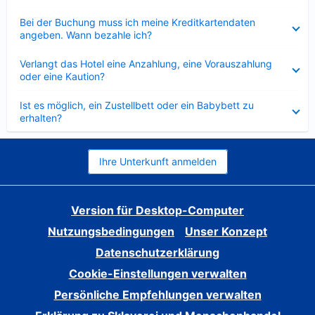
Verkleinert
Bei der Buchung muss ich meine Kreditkartendaten
angeben. Wann bezahle ich?
Verkleinert
Verlangt das Hotel eine Anzahlung, eine Vorauszahlung
oder eine Kaution?
Verkleinert
Ist es möglich, ein Zustellbett oder ein Babybett zu
erhalten?
Ihre Unterkunft anmelden
Version für Desktop-Computer
Nutzungsbedingungen
Unser Konzept
Datenschutzerklärung
Cookie-Einstellungen verwalten
Persönliche Empfehlungen verwalten