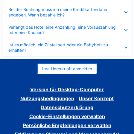
Verkleinert
Bei der Buchung muss ich meine Kreditkartendaten
angeben. Wann bezahle ich?
Verkleinert
Verlangt das Hotel eine Anzahlung, eine Vorauszahlung
oder eine Kaution?
Verkleinert
Ist es möglich, ein Zustellbett oder ein Babybett zu
erhalten?
Ihre Unterkunft anmelden
Version für Desktop-Computer
Nutzungsbedingungen
Unser Konzept
Datenschutzerklärung
Cookie-Einstellungen verwalten
Persönliche Empfehlungen verwalten