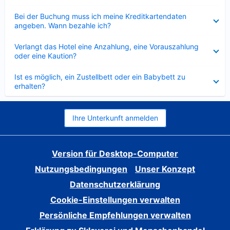
Verkleinert
Bei der Buchung muss ich meine Kreditkartendaten
angeben. Wann bezahle ich?
Verkleinert
Verlangt das Hotel eine Anzahlung, eine Vorauszahlung
oder eine Kaution?
Verkleinert
Ist es möglich, ein Zustellbett oder ein Babybett zu
erhalten?
Ihre Unterkunft anmelden
Version für Desktop-Computer
Nutzungsbedingungen
Unser Konzept
Datenschutzerklärung
Cookie-Einstellungen verwalten
Persönliche Empfehlungen verwalten