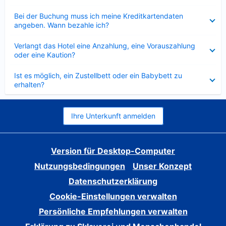
Verkleinert
Bei der Buchung muss ich meine Kreditkartendaten
angeben. Wann bezahle ich?
Verkleinert
Verlangt das Hotel eine Anzahlung, eine Vorauszahlung
oder eine Kaution?
Verkleinert
Ist es möglich, ein Zustellbett oder ein Babybett zu
erhalten?
Ihre Unterkunft anmelden
Version für Desktop-Computer
Nutzungsbedingungen
Unser Konzept
Datenschutzerklärung
Cookie-Einstellungen verwalten
Persönliche Empfehlungen verwalten