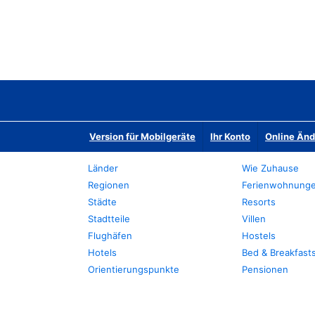
Version für Mobilgeräte
Ihr Konto
Online Än
Länder
Wie Zuhause
Regionen
Ferienwohnung
Städte
Resorts
Stadtteile
Villen
Flughäfen
Hostels
Hotels
Bed & Breakfast
Orientierungspunkte
Pensionen