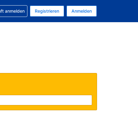
 Buchung erhalten
nft anmelden
Registrieren
Anmelden
tuelle Währung ist EUR
Ihre aktuelle Sprache ist Deutsch