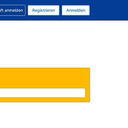
 Buchung erhalten
nft anmelden
Registrieren
Anmelden
uelle Währung ist US-Dollar
Ihre aktuelle Sprache ist Deutsch