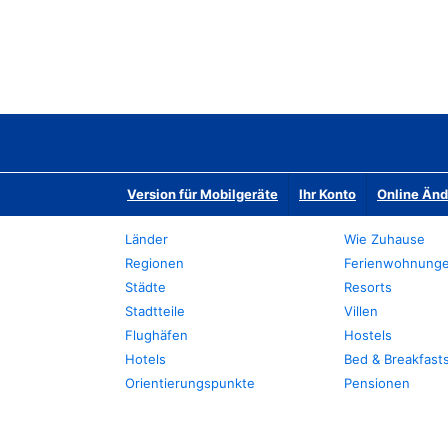
Version für Mobilgeräte
Ihr Konto
Online Än
Länder
Wie Zuhause
Regionen
Ferienwohnung
Städte
Resorts
Stadtteile
Villen
Flughäfen
Hostels
Hotels
Bed & Breakfast
Orientierungspunkte
Pensionen