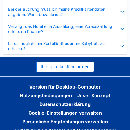
Verkleinert
Bei der Buchung muss ich meine Kreditkartendaten
angeben. Wann bezahle ich?
Verkleinert
Verlangt das Hotel eine Anzahlung, eine Vorauszahlung
oder eine Kaution?
Verkleinert
Ist es möglich, ein Zustellbett oder ein Babybett zu
erhalten?
Ihre Unterkunft anmelden
Version für Desktop-Computer
Nutzungsbedingungen
Unser Konzept
Datenschutzerklärung
Cookie-Einstellungen verwalten
Persönliche Empfehlungen verwalten