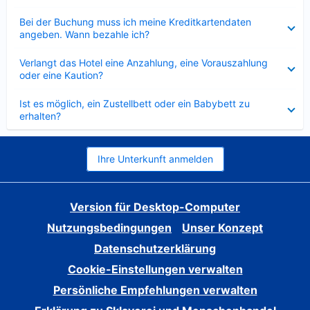
Verkleinert
Bei der Buchung muss ich meine Kreditkartendaten
angeben. Wann bezahle ich?
Verkleinert
Verlangt das Hotel eine Anzahlung, eine Vorauszahlung
oder eine Kaution?
Verkleinert
Ist es möglich, ein Zustellbett oder ein Babybett zu
erhalten?
Ihre Unterkunft anmelden
Version für Desktop-Computer
Nutzungsbedingungen
Unser Konzept
Datenschutzerklärung
Cookie-Einstellungen verwalten
Persönliche Empfehlungen verwalten