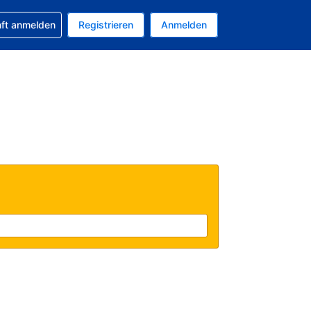
 Buchung erhalten
nft anmelden
Registrieren
Anmelden
uelle Währung ist US-Dollar
Ihre aktuelle Sprache ist Deutsch