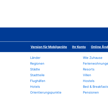
Version für Mobilgeräte
Ihr Konto
Online Än
Länder
Wie Zuhause
Regionen
Ferienwohnung
Städte
Resorts
Stadtteile
Villen
Flughäfen
Hostels
Hotels
Bed & Breakfast
Orientierungspunkte
Pensionen