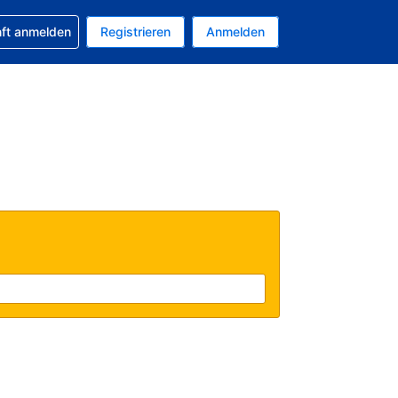
 Buchung erhalten
nft anmelden
Registrieren
Anmelden
tuelle Währung ist EUR
Ihre aktuelle Sprache ist Deutsch