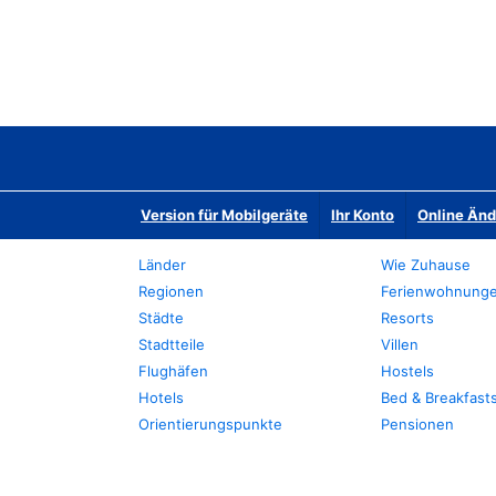
Version für Mobilgeräte
Ihr Konto
Online Än
Länder
Wie Zuhause
Regionen
Ferienwohnung
Städte
Resorts
Stadtteile
Villen
Flughäfen
Hostels
Hotels
Bed & Breakfast
Orientierungspunkte
Pensionen