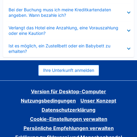
Verkleinert
Bei der Buchung muss ich meine Kreditkartendaten
angeben. Wann bezahle ich?
Verkleinert
Verlangt das Hotel eine Anzahlung, eine Vorauszahlung
oder eine Kaution?
Verkleinert
Ist es möglich, ein Zustellbett oder ein Babybett zu
erhalten?
Ihre Unterkunft anmelden
Version für Desktop-Computer
Nutzungsbedingungen
Unser Konzept
Datenschutzerklärung
Cookie-Einstellungen verwalten
Persönliche Empfehlungen verwalten