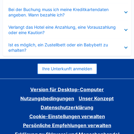
Verkleinert
Bei der Buchung muss ich meine Kreditkartendaten
angeben. Wann bezahle ich?
Verkleinert
Verlangt das Hotel eine Anzahlung, eine Vorauszahlung
oder eine Kaution?
Verkleinert
Ist es möglich, ein Zustellbett oder ein Babybett zu
erhalten?
Ihre Unterkunft anmelden
Version für Desktop-Computer
Nutzungsbedingungen
Unser Konzept
Datenschutzerklärung
Cookie-Einstellungen verwalten
Persönliche Empfehlungen verwalten