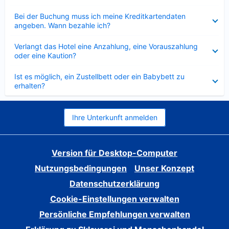
Verkleinert
Bei der Buchung muss ich meine Kreditkartendaten
angeben. Wann bezahle ich?
Verkleinert
Verlangt das Hotel eine Anzahlung, eine Vorauszahlung
oder eine Kaution?
Verkleinert
Ist es möglich, ein Zustellbett oder ein Babybett zu
erhalten?
Ihre Unterkunft anmelden
Version für Desktop-Computer
Nutzungsbedingungen
Unser Konzept
Datenschutzerklärung
Cookie-Einstellungen verwalten
Persönliche Empfehlungen verwalten