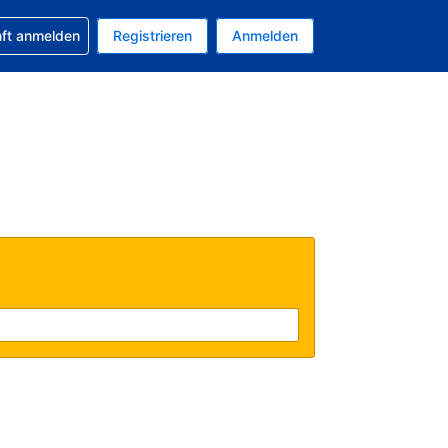
 Buchung erhalten
nft anmelden
Registrieren
Anmelden
tuelle Währung ist EUR
Ihre aktuelle Sprache ist Deutsch