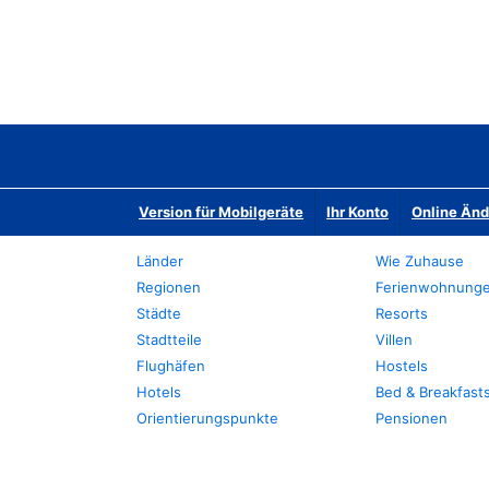
Version für Mobilgeräte
Ihr Konto
Online Än
Länder
Wie Zuhause
Regionen
Ferienwohnung
Städte
Resorts
Stadtteile
Villen
Flughäfen
Hostels
Hotels
Bed & Breakfast
Orientierungspunkte
Pensionen