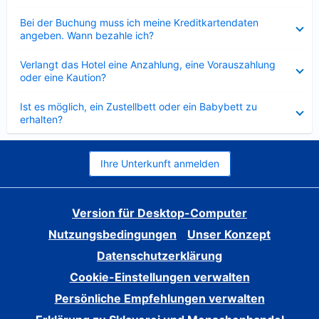
Verkleinert
Bei der Buchung muss ich meine Kreditkartendaten
angeben. Wann bezahle ich?
Verkleinert
Verlangt das Hotel eine Anzahlung, eine Vorauszahlung
oder eine Kaution?
Verkleinert
Ist es möglich, ein Zustellbett oder ein Babybett zu
erhalten?
Ihre Unterkunft anmelden
Version für Desktop-Computer
Nutzungsbedingungen
Unser Konzept
Datenschutzerklärung
Cookie-Einstellungen verwalten
Persönliche Empfehlungen verwalten