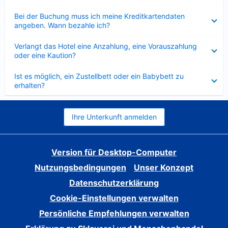
Verkleinert
Bei der Buchung muss ich meine Kreditkartendaten
angeben. Wann bezahle ich?
Verkleinert
Verlangt das Hotel eine Anzahlung, eine Vorauszahlung
oder eine Kaution?
Verkleinert
Ist es möglich, ein Zustellbett oder ein Babybett zu
erhalten?
Ihre Unterkunft anmelden
Version für Desktop-Computer
Nutzungsbedingungen
Unser Konzept
Datenschutzerklärung
Cookie-Einstellungen verwalten
Persönliche Empfehlungen verwalten