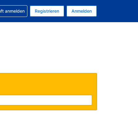
 Buchung erhalten
nft anmelden
Registrieren
Anmelden
uelle Währung ist US-Dollar
Ihre aktuelle Sprache ist Deutsch