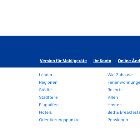
Version für Mobilgeräte
Ihr Konto
Online Än
Länder
Wie Zuhause
Regionen
Ferienwohnung
Städte
Resorts
Stadtteile
Villen
Flughäfen
Hostels
Hotels
Bed & Breakfast
Orientierungspunkte
Pensionen