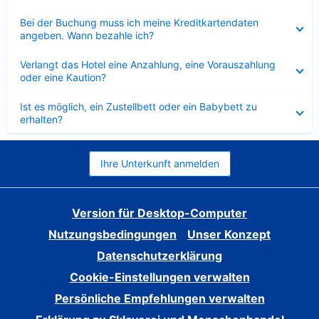
Verkleinert
Bei der Buchung muss ich meine Kreditkartendaten
angeben. Wann bezahle ich?
Verkleinert
Verlangt das Hotel eine Anzahlung, eine Vorauszahlung
oder eine Kaution?
Verkleinert
Ist es möglich, ein Zustellbett oder ein Babybett zu
erhalten?
Ihre Unterkunft anmelden
Version für Desktop-Computer
Nutzungsbedingungen
Unser Konzept
Datenschutzerklärung
Cookie-Einstellungen verwalten
Persönliche Empfehlungen verwalten