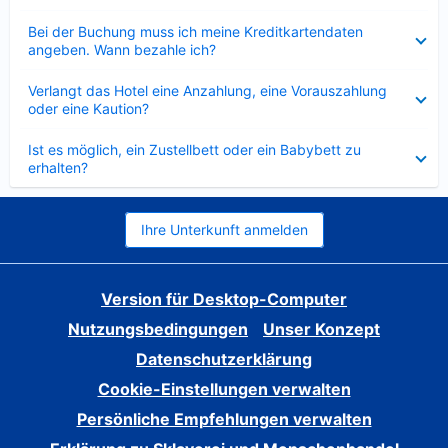
Verkleinert
Bei der Buchung muss ich meine Kreditkartendaten
angeben. Wann bezahle ich?
Verkleinert
Verlangt das Hotel eine Anzahlung, eine Vorauszahlung
oder eine Kaution?
Verkleinert
Ist es möglich, ein Zustellbett oder ein Babybett zu
erhalten?
Ihre Unterkunft anmelden
Version für Desktop-Computer
Nutzungsbedingungen
Unser Konzept
Datenschutzerklärung
Cookie-Einstellungen verwalten
Persönliche Empfehlungen verwalten