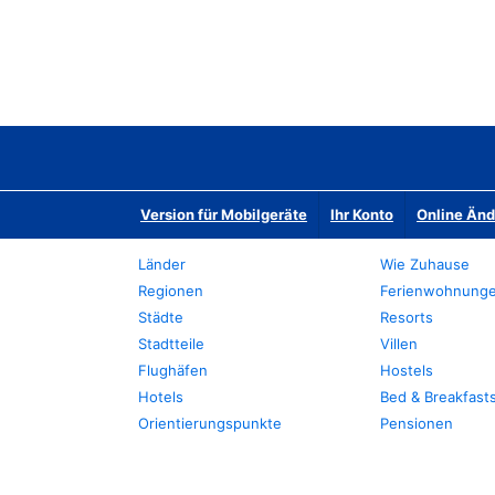
Version für Mobilgeräte
Ihr Konto
Online Än
Länder
Wie Zuhause
Regionen
Ferienwohnung
Städte
Resorts
Stadtteile
Villen
Flughäfen
Hostels
Hotels
Bed & Breakfast
Orientierungspunkte
Pensionen