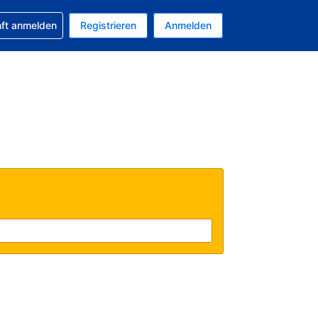
 Buchung erhalten
nft anmelden
Registrieren
Anmelden
uelle Währung ist US-Dollar
Ihre aktuelle Sprache ist Deutsch