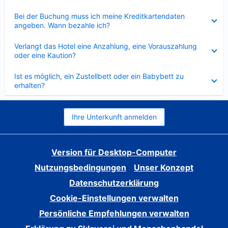
Verkleinert
Bei der Buchung muss ich meine Kreditkartendaten
angeben. Wann bezahle ich?
Verkleinert
Verlangt das Hotel eine Anzahlung, eine Vorauszahlung
oder eine Kaution?
Verkleinert
Ist es möglich, ein Zustellbett oder ein Babybett zu
erhalten?
Ihre Unterkunft anmelden
Version für Desktop-Computer
Nutzungsbedingungen
Unser Konzept
Datenschutzerklärung
Cookie-Einstellungen verwalten
Persönliche Empfehlungen verwalten