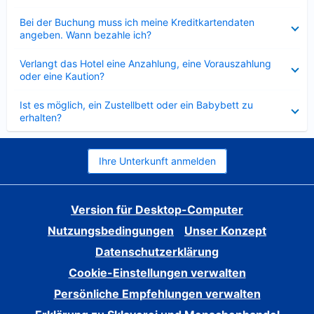
Verkleinert
Bei der Buchung muss ich meine Kreditkartendaten
angeben. Wann bezahle ich?
Verkleinert
Verlangt das Hotel eine Anzahlung, eine Vorauszahlung
oder eine Kaution?
Verkleinert
Ist es möglich, ein Zustellbett oder ein Babybett zu
erhalten?
Ihre Unterkunft anmelden
Version für Desktop-Computer
Nutzungsbedingungen
Unser Konzept
Datenschutzerklärung
Cookie-Einstellungen verwalten
Persönliche Empfehlungen verwalten