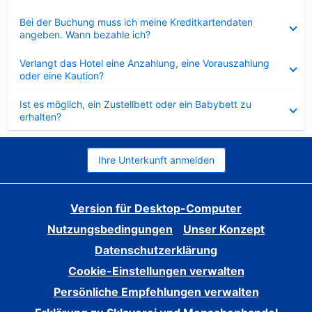
Verkleinert
Bei der Buchung muss ich meine Kreditkartendaten
angeben. Wann bezahle ich?
Verkleinert
Verlangt das Hotel eine Anzahlung, eine Vorauszahlung
oder eine Kaution?
Verkleinert
Ist es möglich, ein Zustellbett oder ein Babybett zu
erhalten?
Ihre Unterkunft anmelden
Version für Desktop-Computer
Nutzungsbedingungen
Unser Konzept
Datenschutzerklärung
Cookie-Einstellungen verwalten
Persönliche Empfehlungen verwalten