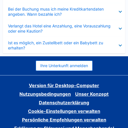
Verkleinert
Bei der Buchung muss ich meine Kreditkartendaten
angeben. Wann bezahle ich?
Verkleinert
Verlangt das Hotel eine Anzahlung, eine Vorauszahlung
oder eine Kaution?
Verkleinert
Ist es möglich, ein Zustellbett oder ein Babybett zu
erhalten?
Ihre Unterkunft anmelden
Version für Desktop-Computer
Nutzungsbedingungen
Unser Konzept
Datenschutzerklärung
Cookie-Einstellungen verwalten
Persönliche Empfehlungen verwalten