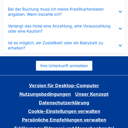
Verkleinert
Bei der Buchung muss ich meine Kreditkartendaten
angeben. Wann bezahle ich?
Verkleinert
Verlangt das Hotel eine Anzahlung, eine Vorauszahlung
oder eine Kaution?
Verkleinert
Ist es möglich, ein Zustellbett oder ein Babybett zu
erhalten?
Ihre Unterkunft anmelden
Version für Desktop-Computer
Nutzungsbedingungen
Unser Konzept
Datenschutzerklärung
Cookie-Einstellungen verwalten
Persönliche Empfehlungen verwalten