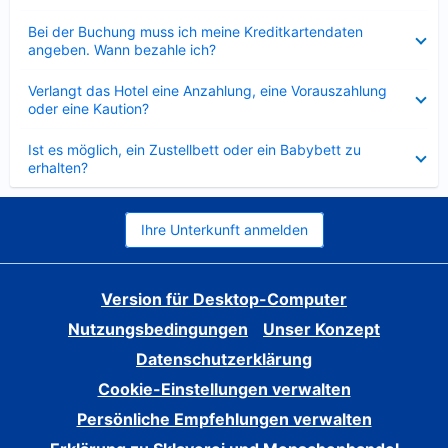
Verkleinert
Bei der Buchung muss ich meine Kreditkartendaten
angeben. Wann bezahle ich?
Verkleinert
Verlangt das Hotel eine Anzahlung, eine Vorauszahlung
oder eine Kaution?
Verkleinert
Ist es möglich, ein Zustellbett oder ein Babybett zu
erhalten?
Ihre Unterkunft anmelden
Version für Desktop-Computer
Nutzungsbedingungen
Unser Konzept
Datenschutzerklärung
Cookie-Einstellungen verwalten
Persönliche Empfehlungen verwalten