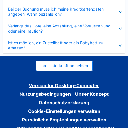
Verkleinert
Bei der Buchung muss ich meine Kreditkartendaten
angeben. Wann bezahle ich?
Verkleinert
Verlangt das Hotel eine Anzahlung, eine Vorauszahlung
oder eine Kaution?
Verkleinert
Ist es möglich, ein Zustellbett oder ein Babybett zu
erhalten?
Ihre Unterkunft anmelden
Version für Desktop-Computer
Nutzungsbedingungen
Unser Konzept
Datenschutzerklärung
Cookie-Einstellungen verwalten
Persönliche Empfehlungen verwalten