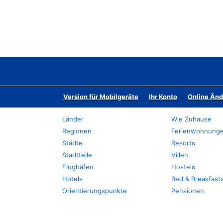
Version für Mobilgeräte
Ihr Konto
Online Än
Länder
Wie Zuhause
Regionen
Ferienwohnung
Städte
Resorts
Stadtteile
Villen
Flughäfen
Hostels
Hotels
Bed & Breakfast
Orientierungspunkte
Pensionen