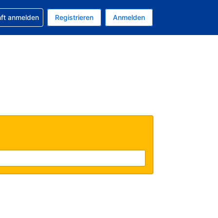
 Buchung erhalten
nft anmelden
Registrieren
Anmelden
tuelle Währung ist EUR
Ihre aktuelle Sprache ist Deutsch