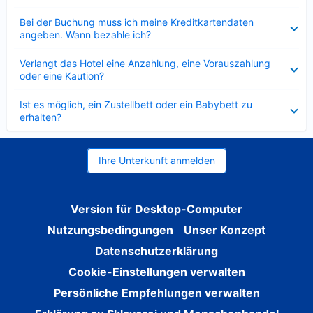
Verkleinert
Bei der Buchung muss ich meine Kreditkartendaten
angeben. Wann bezahle ich?
Verkleinert
Verlangt das Hotel eine Anzahlung, eine Vorauszahlung
oder eine Kaution?
Verkleinert
Ist es möglich, ein Zustellbett oder ein Babybett zu
erhalten?
Ihre Unterkunft anmelden
Version für Desktop-Computer
Nutzungsbedingungen
Unser Konzept
Datenschutzerklärung
Cookie-Einstellungen verwalten
Persönliche Empfehlungen verwalten