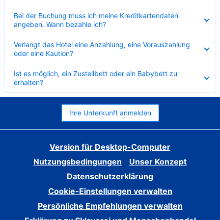
Verkleinert
Bei der Buchung muss ich meine Kreditkartendaten
angeben. Wann bezahle ich?
Verkleinert
Verlangt das Hotel eine Anzahlung, eine Vorauszahlung
oder eine Kaution?
Verkleinert
Ist es möglich, ein Zustellbett oder ein Babybett zu
erhalten?
Ihre Unterkunft anmelden
Version für Desktop-Computer
Nutzungsbedingungen
Unser Konzept
Datenschutzerklärung
Cookie-Einstellungen verwalten
Persönliche Empfehlungen verwalten