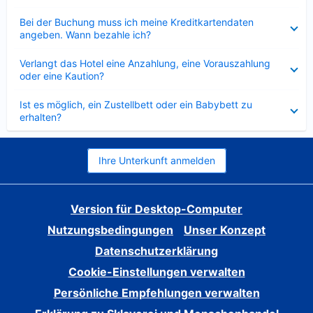
Verkleinert
Bei der Buchung muss ich meine Kreditkartendaten
angeben. Wann bezahle ich?
Verkleinert
Verlangt das Hotel eine Anzahlung, eine Vorauszahlung
oder eine Kaution?
Verkleinert
Ist es möglich, ein Zustellbett oder ein Babybett zu
erhalten?
Ihre Unterkunft anmelden
Version für Desktop-Computer
Nutzungsbedingungen
Unser Konzept
Datenschutzerklärung
Cookie-Einstellungen verwalten
Persönliche Empfehlungen verwalten