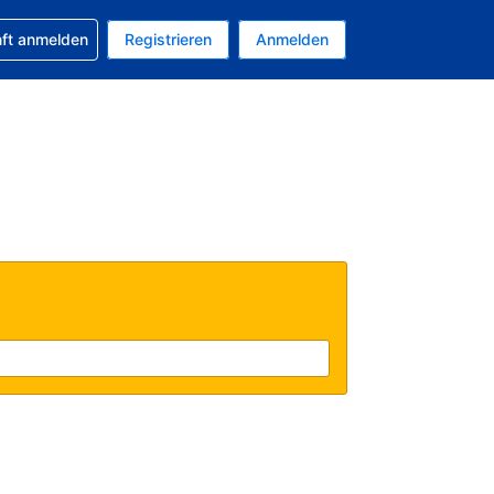
 Buchung erhalten
nft anmelden
Registrieren
Anmelden
tuelle Währung ist EUR
Ihre aktuelle Sprache ist Deutsch