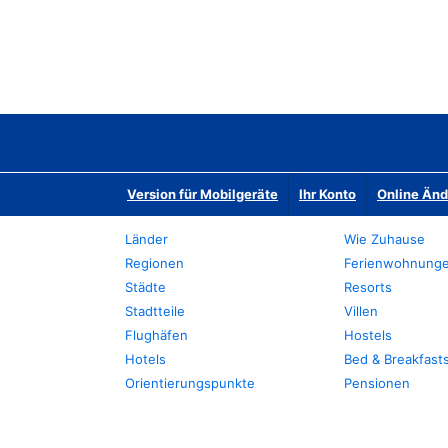
Version für Mobilgeräte
Ihr Konto
Online Än
Länder
Wie Zuhause
Regionen
Ferienwohnung
Städte
Resorts
Stadtteile
Villen
Flughäfen
Hostels
Hotels
Bed & Breakfast
Orientierungspunkte
Pensionen