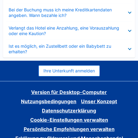
Verkleinert
Bei der Buchung muss ich meine Kreditkartendaten
angeben. Wann bezahle ich?
Verkleinert
Verlangt das Hotel eine Anzahlung, eine Vorauszahlung
oder eine Kaution?
Verkleinert
Ist es möglich, ein Zustellbett oder ein Babybett zu
erhalten?
Ihre Unterkunft anmelden
Version für Desktop-Computer
Nutzungsbedingungen
Unser Konzept
Datenschutzerklärung
Cookie-Einstellungen verwalten
Persönliche Empfehlungen verwalten