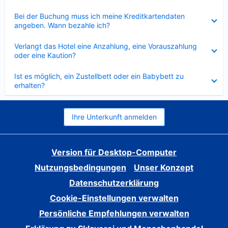
Verkleinert
Bei der Buchung muss ich meine Kreditkartendaten
angeben. Wann bezahle ich?
Verkleinert
Verlangt das Hotel eine Anzahlung, eine Vorauszahlung
oder eine Kaution?
Verkleinert
Ist es möglich, ein Zustellbett oder ein Babybett zu
erhalten?
Ihre Unterkunft anmelden
Version für Desktop-Computer
Nutzungsbedingungen
Unser Konzept
Datenschutzerklärung
Cookie-Einstellungen verwalten
Persönliche Empfehlungen verwalten