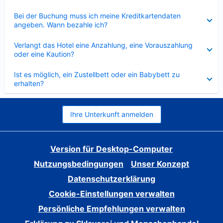
Verkleinert
Bei der Buchung muss ich meine Kreditkartendaten
angeben. Wann bezahle ich?
Verkleinert
Verlangt das Hotel eine Anzahlung, eine Vorauszahlung
oder eine Kaution?
Verkleinert
Ist es möglich, ein Zustellbett oder ein Babybett zu
erhalten?
Ihre Unterkunft anmelden
Version für Desktop-Computer
Nutzungsbedingungen
Unser Konzept
Datenschutzerklärung
Cookie-Einstellungen verwalten
Persönliche Empfehlungen verwalten