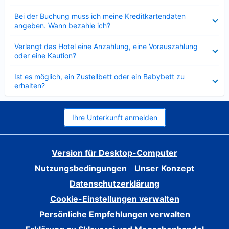
Verkleinert
Bei der Buchung muss ich meine Kreditkartendaten
angeben. Wann bezahle ich?
Verkleinert
Verlangt das Hotel eine Anzahlung, eine Vorauszahlung
oder eine Kaution?
Verkleinert
Ist es möglich, ein Zustellbett oder ein Babybett zu
erhalten?
Ihre Unterkunft anmelden
Version für Desktop-Computer
Nutzungsbedingungen
Unser Konzept
Datenschutzerklärung
Cookie-Einstellungen verwalten
Persönliche Empfehlungen verwalten